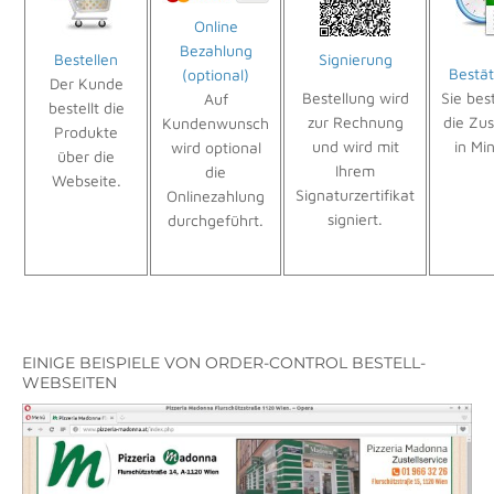
Online
Bezahlung
Bestellen
Signierung
Bestä
(optional)
Der Kunde
Bestellung wird
Sie bes
Auf
bestellt die
zur Rechnung
die Zust
Kundenwunsch
Produkte
und wird mit
in Mi
wird optional
über die
Ihrem
die
Webseite.
Signaturzertifikat
Onlinezahlung
signiert.
durchgeführt.
EINIGE BEISPIELE VON ORDER-CONTROL BESTELL-
WEBSEITEN