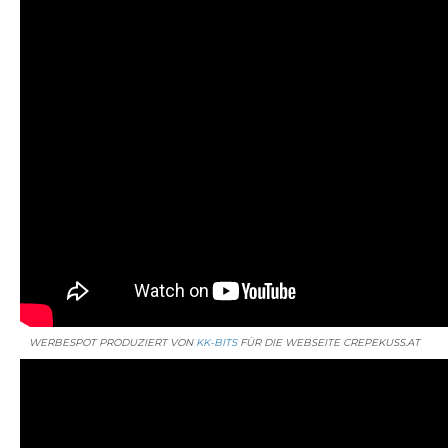
WERBESPOT PRODUZIERT VON
KK-BITS
FÜR DIE WEBSEITE CREPEKUSS.AT